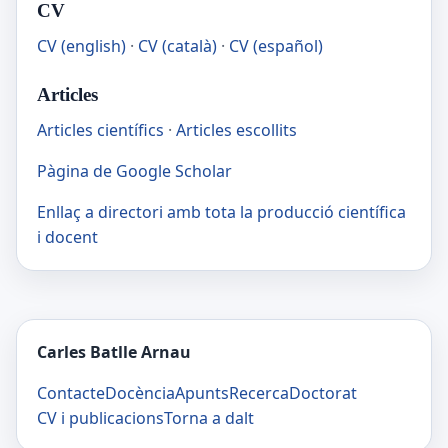
CV
CV (english)
·
CV (català)
·
CV (español)
Articles
Articles científics
·
Articles escollits
Pàgina de Google Scholar
Enllaç a directori amb tota la producció científica
i docent
Carles Batlle Arnau
Contacte
Docència
Apunts
Recerca
Doctorat
CV i publicacions
Torna a dalt