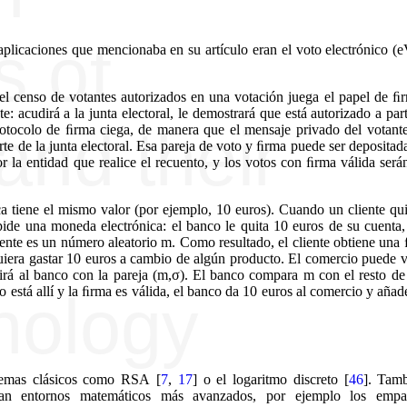
aplicaciones que mencionaba en su artículo eran el voto electrónico (e
 el censo de votantes autorizados en una votación juega el papel de ﬁ
: acudirá a la junta electoral, le demostrará que está autorizado a part
otocolo de ﬁrma ciega, de manera que el mensaje privado del votante
rte de la junta electoral. Esa pareja de voto y ﬁrma puede ser deposita
r la entidad que realice el recuento, y los votos con ﬁrma válida será
 tiene el mismo valor (por ejemplo, 10 euros). Cuando un cliente qui
pide una moneda electrónica: el banco le quita 10 euros de su cuenta,
iente es un número aleatorio m. Como resultado, el cliente obtiene una
uiera gastar 10 euros a cambio de algún producto. El comercio puede 
dirá al banco con la pareja (m,σ). El banco compara m con el resto d
está allí y la ﬁrma es válida, el banco da 10 euros al comercio y añad
blemas clásicos como RSA
[
7
,
17
]
o el logaritmo discreto
[
46
]
. Tamb
an entornos matemáticos más avanzados, por ejemplo los empar