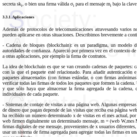
secreta sk
, o bien una ﬁrma válida σ
para el mensaje m
bajo la clave
i
i
i
3.3.1.
Aplicaciones
Además de protocolos de telecomunicaciones atravesando varios n
pueden aplicarse en otras situaciones. Describimos brevemente a cont
- Cadena de bloques (blockchain): es un paradigma, un modelo de 
autoridades de conﬁanza. Apareció por primera vez en el contexto de 
a otras aplicaciones, por ejemplo la ﬁrma de contratos.
La idea de blockchain es que se van creando cadenas de paquetes: c
con la que el paquete esté relacionado. Para añadir autenticación e
paquetes almacenados (con ﬁrmas estándar, o con ﬁrmas anónimas de
veriﬁcar todas las ﬁrmas de todos los paquetes que formen la cadena
y que sólo haya que almacenar la ﬁrma agregada de la cadena,
individuales de cada paquete.
- Sistemas de contaje de visitas a una página web. Algunas empresas
de dinero que pagan depende de las visitas que reciba esa página web
ha recibido un número determinado x de visitas en el mes actual, por
web ﬁrmen digitalmente un determinado mensaje, m = (web W,mes M,c
ﬁrmas digitales de ese mensaje, provenientes de x usuarios diferentes,
usar un sistema de ﬁrma agregada para agregar todas las ﬁrmas en u