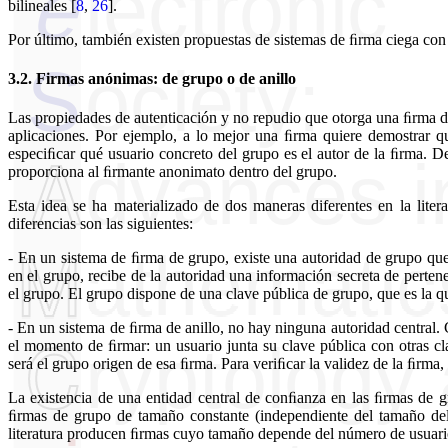
bilineales
[
8
,
26
]
.
Por último, también existen propuestas de sistemas de ﬁrma ciega con
3.2.
Firmas anónimas: de grupo o de anillo
Las propiedades de autenticación y no repudio que otorga una ﬁrma di
aplicaciones. Por ejemplo, a lo mejor una ﬁrma quiere demostrar q
especiﬁcar qué usuario concreto del grupo es el autor de la ﬁrma. D
proporciona al ﬁrmante anonimato dentro del grupo.
Esta idea se ha materializado de dos maneras diferentes en la lite
diferencias son las siguientes:
- En un sistema de ﬁrma de grupo, existe una autoridad de grupo que
en el grupo, recibe de la autoridad una información secreta de perte
el grupo. El grupo dispone de una clave pública de grupo, que es la q
- En un sistema de ﬁrma de anillo, no hay ninguna autoridad central. 
el momento de ﬁrmar: un usuario junta su clave pública con otras cla
será el grupo origen de esa ﬁrma. Para veriﬁcar la validez de la ﬁrma, 
La existencia de una entidad central de conﬁanza en las ﬁrmas de g
ﬁrmas de grupo de tamaño constante (independiente del tamaño del
literatura producen ﬁrmas cuyo tamaño depende del número de usuari