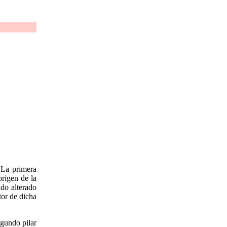
 La primera
origen de la
ido alterado
tor de dicha
egundo pilar