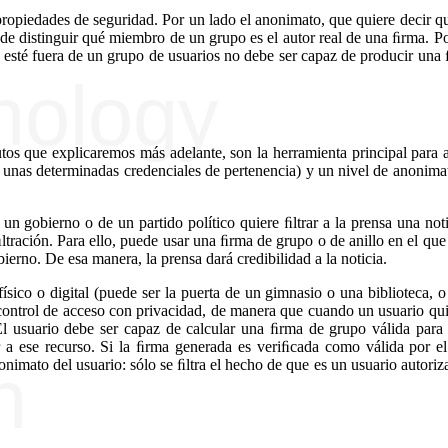
ropiedades de seguridad. Por un lado el anonimato, que quiere decir qu
de distinguir qué miembro de un grupo es el autor real de una ﬁrma. Po
ue esté fuera de un grupo de usuarios no debe ser capaz de producir una
tos que explicaremos más adelante, son la herramienta principal para 
ner unas determinadas credenciales de pertenencia) y un nivel de anonim
 un gobierno o de un partido político quiere ﬁltrar a la prensa una not
ltración. Para ello, puede usar una ﬁrma de grupo o de anillo en el que
erno. De esa manera, la prensa dará credibilidad a la noticia.
sico o digital (puede ser la puerta de un gimnasio o una biblioteca, o
control de acceso con privacidad, de manera que cuando un usuario qui
 El usuario debe ser capaz de calcular una ﬁrma de grupo válida para 
a ese recurso. Si la ﬁrma generada es veriﬁcada como válida por el
onimato del usuario: sólo se ﬁltra el hecho de que es un usuario autoriz