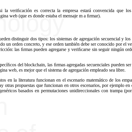
i la veriﬁcación es correcta la empresa estará convencida que los
ágina web (que es donde estaba el mensaje m a ﬁrmar).
ueden distinguir dos tipos: los sistemas de agregación secuencial y los
ndo un orden concreto, y ese orden también debe ser conocido por el v
tricción: las ﬁrmas pueden agregarse y veriﬁcarse sin seguir ningún or
pecíﬁcos del blockchain, las ﬁrmas agregadas secuenciales pueden ser 
ágina web, es mejor que el sistema de agregación empleado sea libre.
tos en la literatura funcionan en el escenario matemático de los emp
ay otras propuestas que funcionan en otros escenarios, por ejemplo en 
enéricos basados en permutaciones unidireccionales con trampa (por