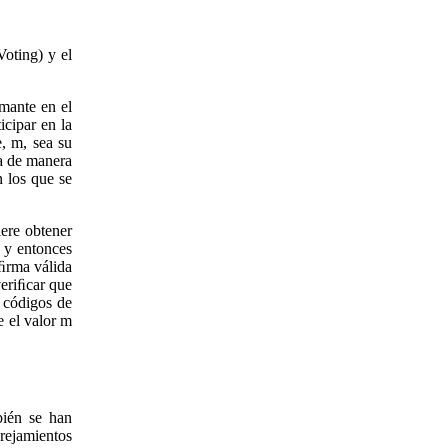
Voting) y el
rmante en el
icipar en la
, m, sea su
da de manera
n los que se
ere obtener
 y entonces
 ﬁrma válida
veriﬁcar que
e códigos de
e el valor m
ién se han
ejamientos