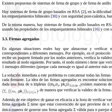
Existen propuestas de sistemas de ﬁrma de grupo y de ﬁrma de anillo
Hay sistemas de ﬁrma de grupo basados en RSA
[
2
]
, en la diﬁculta
los emparejamientos bilineales
[
30
]
y con seguridad post-cuántica, ba
De la misma manera, hay sistemas de ﬁrma de anillo basados en R
usando las propiedades de los emparejamientos bilineales
[
16
]
y con s
3.3.
Firmas agregadas
En algunas situaciones reales hay que almacenar y veriﬁcar m
correspondientes a diferentes mensajes. Por ejemplo, en el protoco
recibe un paquete ﬁrmado por los nodos anteriores, veriﬁca la validez 
resultado al nodo siguiente. Por tanto, el nodo número i tiene que veri
1 mensajes diferentes (porque cada mensaje es igual al anterior más un
La solución inmediata a este problema es concatenar todas las ﬁrmas d
cada ﬁrmante. La idea de las ﬁrmas agregadas es encontrar solucion
dada una lista de n tripletas {(m
,σ
, pk
)}
, ¿existen maneras de
i
i
i
1≤i≤n
, de manera que veriﬁcar la validez de la ﬁrma 
Además de ese objetivo de ganar en eﬁcacia a la hora de veriﬁcar va
ﬁrma agregada Σ tiene que estar convencido de que proviene de n ﬁ
única manera de generar una ﬁrma agregada Σ válida para n parejas 