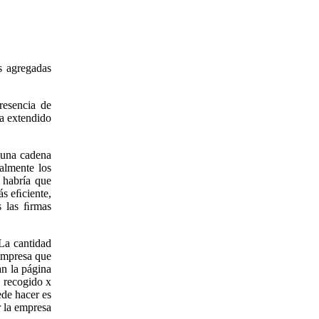
s agregadas
resencia de
ha extendido
 una cadena
talmente los
 habría que
ás eﬁciente,
 las ﬁrmas
 La cantidad
 empresa que
an la página
 recogido x
ede hacer es
 la empresa