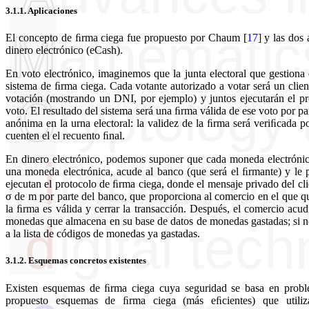
3.1.1.
Aplicaciones
El concepto de ﬁrma ciega fue propuesto por Chaum
[
17
]
y las dos 
dinero electrónico (eCash).
En voto electrónico, imaginemos que la junta electoral que gestiona
sistema de ﬁrma ciega. Cada votante autorizado a votar será un cliente
votación (mostrando un DNI, por ejemplo) y juntos ejecutarán el pr
voto. El resultado del sistema será una ﬁrma válida de ese voto por pa
anónima en la urna electoral: la validez de la ﬁrma será veriﬁcada po
cuenten el el recuento ﬁnal.
En dinero electrónico, podemos suponer que cada moneda electrónica
una moneda electrónica, acude al banco (que será el ﬁrmante) y le 
ejecutan el protocolo de ﬁrma ciega, donde el mensaje privado del cl
σ de m por parte del banco, que proporciona al comercio en el que q
la ﬁrma es válida y cerrar la transacción. Después, el comercio acu
monedas que almacena en su base de datos de monedas gastadas; si no 
a la lista de códigos de monedas ya gastadas.
3.1.2.
Esquemas concretos existentes
Existen esquemas de ﬁrma ciega cuya seguridad se basa en pro
propuesto esquemas de ﬁrma ciega (más eﬁcientes) que utiliz