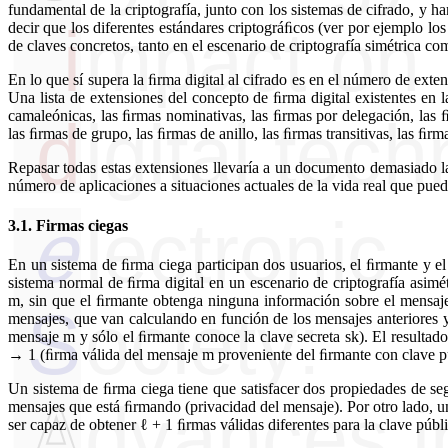
fundamental de la criptografía, junto con los sistemas de cifrado, y h
decir que los diferentes estándares criptográﬁcos (ver por ejemplo lo
de claves concretos, tanto en el escenario de criptografía simétrica com
En lo que sí supera la ﬁrma digital al cifrado es en el número de exte
Una lista de extensiones del concepto de ﬁrma digital existentes en la 
camaleónicas, las ﬁrmas nominativas, las ﬁrmas por delegación, las
las ﬁrmas de grupo, las ﬁrmas de anillo, las ﬁrmas transitivas, las ﬁrm
Repasar todas estas extensiones llevaría a un documento demasiado la
número de aplicaciones a situaciones actuales de la vida real que pued
3.1.
Firmas ciegas
En un sistema de ﬁrma ciega participan dos usuarios, el ﬁrmante y el 
sistema normal de ﬁrma digital en un escenario de criptografía asimé
m, sin que el ﬁrmante obtenga ninguna información sobre el mensaje 
mensajes, que van calculando en función de los mensajes anteriores y
mensaje m y sólo el ﬁrmante conoce la clave secreta sk). El resultado
→ 1 (ﬁrma válida del mensaje m proveniente del ﬁrmante con clave p
Un sistema de ﬁrma ciega tiene que satisfacer dos propiedades de s
mensajes que está ﬁrmando (privacidad del mensaje). Por otro lado, u
ser capaz de obtener ℓ + 1 ﬁrmas válidas diferentes para la clave públi