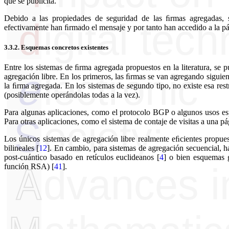
que se publicita.
Debido a las propiedades de seguridad de las ﬁrmas agregadas, s
efectivamente han ﬁrmado el mensaje y por tanto han accedido a la p
3.3.2.
Esquemas concretos existentes
Entre los sistemas de ﬁrma agregada propuestos en la literatura, se p
agregación libre. En los primeros, las ﬁrmas se van agregando siguie
la ﬁrma agregada. En los sistemas de segundo tipo, no existe esa res
(posiblemente operándolas todas a la vez).
Para algunas aplicaciones, como el protocolo BGP o algunos usos es
Para otras aplicaciones, como el sistema de contaje de visitas a una p
Los únicos sistemas de agregación libre realmente eﬁcientes propues
bilineales
[
12
]
. En cambio, para sistemas de agregación secuencial, h
post-cuántico basado en retículos euclideanos
[
4
]
o bien esquemas g
función RSA)
[
41
]
.