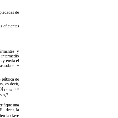
opiedades de
ás eﬁcientes
ﬁrmantes y
 intermedio
o y envía el
as sobre i −
e pública de
, es decir,
)}
por
i
1≤i≤n
as σ
?
i
veriﬁque una
 Es decir, la
ien la clave