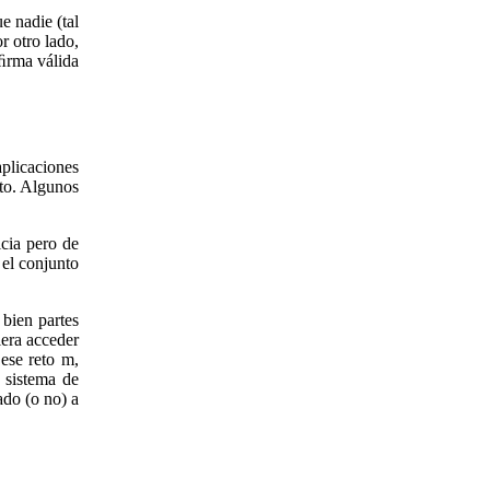
e nadie (tal
r otro lado,
 ﬁrma válida
aplicaciones
ato. Algunos
icia pero de
 el conjunto
 bien partes
era acceder
ese reto m,
 sistema de
ado (o no) a