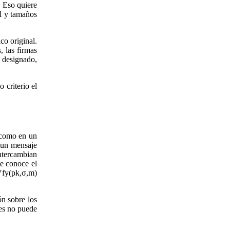
. Eso quiere
l y tamaños
co original.
s, las ﬁrmas
 designado,
 criterio el
, como en un
a un mensaje
intercambian
te conoce el
 Vfy(pk,σ,m)
n sobre los
ces no puede