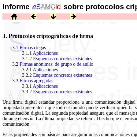
Informe
sobre protocolos cr
3.
Protocolos criptográﬁcos de ﬁrma
3.1
Firmas ciegas
3.1.1
Aplicaciones
3.1.2
Esquemas concretos existentes
3.2
Firmas anónimas: de grupo o de anillo
3.2.1
Aplicaciones
3.2.2
Esquemas concretos existentes
3.3
Firmas agregadas
3.3.1
Aplicaciones
3.3.2
Esquemas concretos existentes
Una ﬁrma digital estándar proporciona a una comunicación digital l
propiedad quiere decir que todo el mundo puede veriﬁcar quién ha sid
comunicación digital. La segunda propiedad asegura que el mensaje r
durante el envío. La última propiedad se reﬁere al hecho que el emis
comunicación.
Estas propiedades son básicas para asegurar unas comunicaciones digi