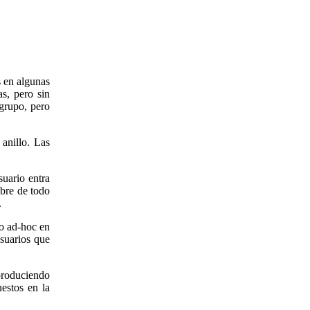
s en algunas
s, pero sin
 grupo, pero
anillo. Las
suario entra
mbre de todo
.
do ad-hoc en
usuarios que
produciendo
estos en la