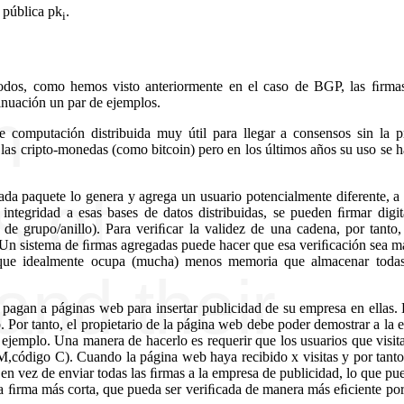
 pública pk
.
i
odos, como hemos visto anteriormente en el caso de BGP, las ﬁrma
inuación un par de ejemplos.
computación distribuida muy útil para llegar a consensos sin la p
las cripto-monedas (como bitcoin) pero en los últimos años su uso se 
ada paquete lo genera y agrega un usuario potencialmente diferente, a
 integridad a esas bases de datos distribuidas, se pueden ﬁrmar digi
 grupo/anillo). Para veriﬁcar la validez de una cadena, por tanto,
. Un sistema de ﬁrmas agregadas puede hacer que esa veriﬁcación sea m
 que idealmente ocupa (mucha) menos memoria que almacenar todas
 pagan a páginas web para insertar publicidad de su empresa en ellas.
. Por tanto, el propietario de la página web debe poder demostrar a la
 ejemplo. Una manera de hacerlo es requerir que los usuarios que visit
ódigo C). Cuando la página web haya recibido x visitas y por tanto
 en vez de enviar todas las ﬁrmas a la empresa de publicidad, lo que pu
na ﬁrma más corta, que pueda ser veriﬁcada de manera más eﬁciente por