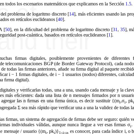
 en todos los escenarios matemáticos que explicamos en la Sección
1.5
.
d del problema de logaritmo discreto
[
14
]
, más eﬁcientes usando las pr
sados en retículos euclideanos
[
40
]
.
SA
[
50
]
, en la diﬁcultad del problema de logaritmo discreto
[
31
,
35
]
, m
eguridad post-cuántica, basados en retículos euclideanos
[
1
]
.
uchas ﬁrmas digitales, posiblemente provenientes de diferentes 
lo de telecomunicaciones BGP (de Border Gateway Protocol), cada nodo
de todas las ﬁrmas anteriores, añade su ﬁrma digital al paquete recibid
ﬁcar i − 1 ﬁrmas digitales, de i − 1 usuarios (nodos) diferentes, calculad
a ﬁrma digital).
igitales y veriﬁcarlas todas, una a una, usando cada mensaje y la clav
es más eﬁcientes: dada una lista de n mensajes ﬁrmados por n usuarios
 agregar las n ﬁrmas en una ﬁrma única, es decir sustituir {(m
,σ
, pk
i
i
agregada Σ sea más rápido que veriﬁcar una a una la validez de todas l
rias ﬁrmas, un sistema de agregación de ﬁrmas debe ser seguro: quién 
rmas individuales válidas, aunque nunca llegue a ver esas ﬁrmas σ
.
i
de mensaje / usuario {(m
, pk
)}
es conocer, para cada índice i, o b
i
i
1≤i≤n