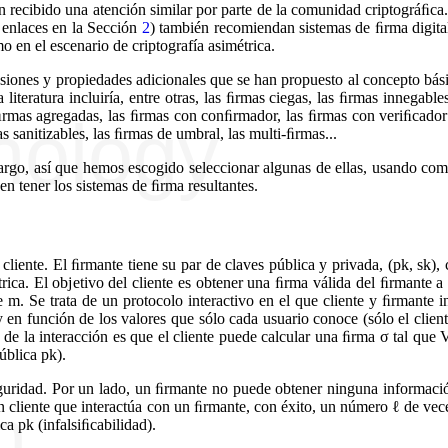
an recibido una atención similar por parte de la comunidad criptográﬁca
s enlaces en la Sección
2
) también recomiendan sistemas de ﬁrma digita
o en el escenario de criptografía asimétrica.
nsiones y propiedades adicionales que se han propuesto al concepto bási
literatura incluiría, entre otras, las ﬁrmas ciegas, las ﬁrmas innegable
 ﬁrmas agregadas, las ﬁrmas con conﬁrmador, las ﬁrmas con veriﬁcador
as sanitizables, las ﬁrmas de umbral, las multi-ﬁrmas...
rgo, así que hemos escogido seleccionar algunas de ellas, usando como
en tener los sistemas de ﬁrma resultantes.
cliente. El ﬁrmante tiene su par de claves pública y privada, (pk, sk)
trica. El objetivo del cliente es obtener una ﬁrma válida del ﬁrmante 
m. Se trata de un protocolo interactivo en el que cliente y ﬁrmante 
 en función de los valores que sólo cada usuario conoce (sólo el clien
 de la interacción es que el cliente puede calcular una ﬁrma σ tal que
ública pk).
eguridad. Por un lado, un ﬁrmante no puede obtener ninguna informació
n cliente que interactúa con un ﬁrmante, con éxito, un número ℓ de ve
ca pk (infalsiﬁcabilidad).