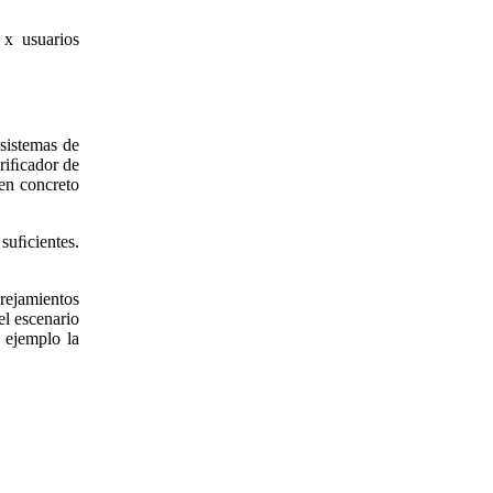
 x usuarios
 sistemas de
eriﬁcador de
den concreto
suﬁcientes.
arejamientos
el escenario
 ejemplo la